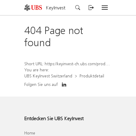
KeyInvest
404 Page not
found
Short URL:
https://keyinvest-ch.ubs.com/produkt/detail/index/isin/CH0348206415
You are here:
UBS KeyInvest Switzerland
Produktdetail
Folgen Sie uns auf
Entdecken Sie UBS KeyInvest
Home