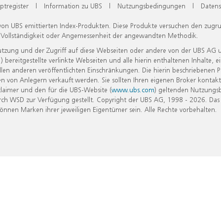
ptregister
|
Information zu UBS
|
Nutzungsbedingungen
|
Datens
 von UBS emittierten Index-Produkten. Diese Produkte versuchen den zugr
, Vollständigkeit oder Angemessenheit der angewandten Methodik.
Nutzung und der Zugriff auf diese Webseiten oder andere von der UBS AG 
eitgestellte verlinkte Webseiten und alle hierin enthaltenen Inhalte, e
allen anderen veröffentlichten Einschränkungen. Die hierin beschriebenen
n von Anlegern verkauft werden. Sie sollten Ihren eigenen Broker kontakt
laimer und den für die UBS-Website (
www.ubs.com
) geltenden Nutzungs
h WSD zur Verfügung gestellt. Copyright der UBS AG, 1998 - 2026. Das
nen Marken ihrer jeweiligen Eigentümer sein. Alle Rechte vorbehalten.