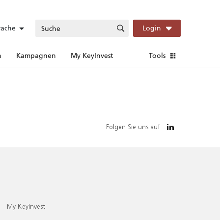
rache
Login
n
Kampagnen
My KeyInvest
Tools
Folgen Sie uns auf
My KeyInvest