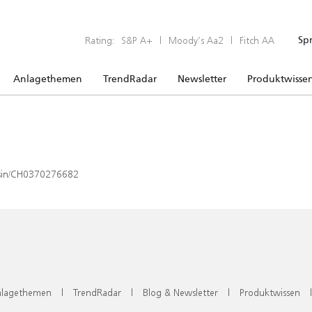
Rating:
S&P A+
|
Moody’s Aa2
|
Fitch AA
Sp
Anlagethemen
TrendRadar
Newsletter
Produktwisse
x/isin/CH0370276682
lagethemen
|
TrendRadar
|
Blog & Newsletter
|
Produktwissen
|