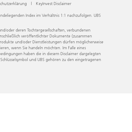
chutzerklärung
|
KeyInvest Disclaimer
undeliegenden Index im Verhältnis 1:1 nachzufolgen. UBS
und/oder deren Tochtergesellschaften, verbundenen
inschließlich veröffentlichter Dokumente (zusammen
 Produkte und/oder Dienstleistungen dürfen möglicherweise
ieren, wenn Sie handeln möchten. Im Falle eines
bedingungen haben die in diesem Disclaimer dargelegten
 Schlüsselsymbol und UBS gehören zu den eingetragenen