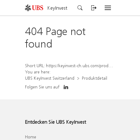
KeyInvest
404 Page not
found
Short URL:
https://keyinvest-ch.ubs.com/produkt/detail/index/isin/CH0388002088
You are here:
UBS KeyInvest Switzerland
Produktdetail
Folgen Sie uns auf
Entdecken Sie UBS KeyInvest
Home