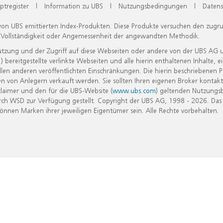
ptregister
|
Information zu UBS
|
Nutzungsbedingungen
|
Datens
 von UBS emittierten Index-Produkten. Diese Produkte versuchen den zugr
, Vollständigkeit oder Angemessenheit der angewandten Methodik.
Nutzung und der Zugriff auf diese Webseiten oder andere von der UBS AG 
eitgestellte verlinkte Webseiten und alle hierin enthaltenen Inhalte, e
allen anderen veröffentlichten Einschränkungen. Die hierin beschriebenen
n von Anlegern verkauft werden. Sie sollten Ihren eigenen Broker kontakt
laimer und den für die UBS-Website (
www.ubs.com
) geltenden Nutzungs
h WSD zur Verfügung gestellt. Copyright der UBS AG, 1998 - 2026. Das
nen Marken ihrer jeweiligen Eigentümer sein. Alle Rechte vorbehalten.