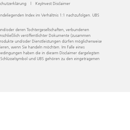
chutzerklärung
|
KeyInvest Disclaimer
undeliegenden Index im Verhältnis 1:1 nachzufolgen. UBS
und/oder deren Tochtergesellschaften, verbundenen
inschließlich veröffentlichter Dokumente (zusammen
 Produkte und/oder Dienstleistungen dürfen möglicherweise
ieren, wenn Sie handeln möchten. Im Falle eines
bedingungen haben die in diesem Disclaimer dargelegten
 Schlüsselsymbol und UBS gehören zu den eingetragenen