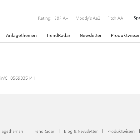
Rating:
S&P A+
|
Moody’s Aa2
|
Fitch AA
Sp
Anlagethemen
TrendRadar
Newsletter
Produktwisse
x/isin/CH0569335141
lagethemen
|
TrendRadar
|
Blog & Newsletter
|
Produktwissen
|