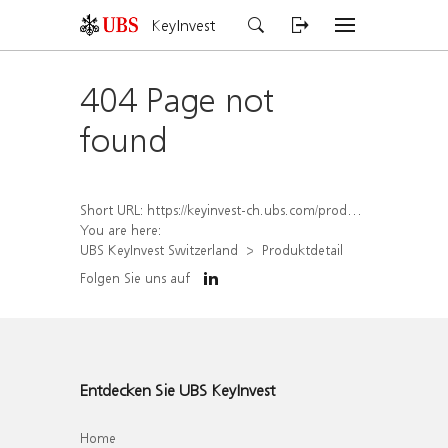
KeyInvest
404 Page not
found
Short URL:
https://keyinvest-ch.ubs.com/produkt/detail/index/isin/CH1162849686
You are here:
UBS KeyInvest Switzerland
Produktdetail
Folgen Sie uns auf
Entdecken Sie UBS KeyInvest
Home