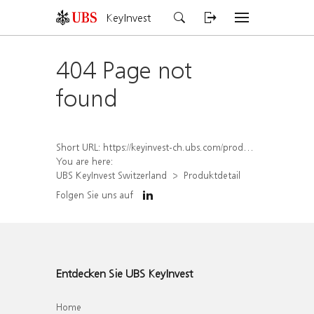
KeyInvest
404 Page not
found
Short URL:
https://keyinvest-ch.ubs.com/produkt/detail/index/isin/CH1173433736
You are here:
UBS KeyInvest Switzerland
Produktdetail
Folgen Sie uns auf
Entdecken Sie UBS KeyInvest
Home