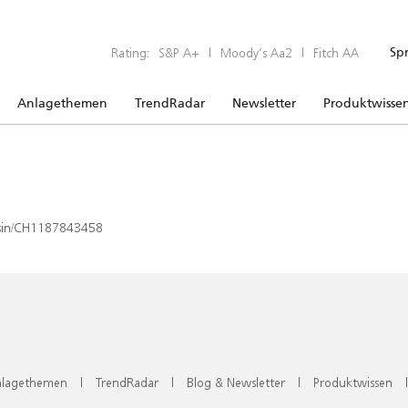
Rating:
S&P A+
|
Moody’s Aa2
|
Fitch AA
Sp
Anlagethemen
TrendRadar
Newsletter
Produktwisse
x/isin/CH1187843458
lagethemen
|
TrendRadar
|
Blog & Newsletter
|
Produktwissen
|