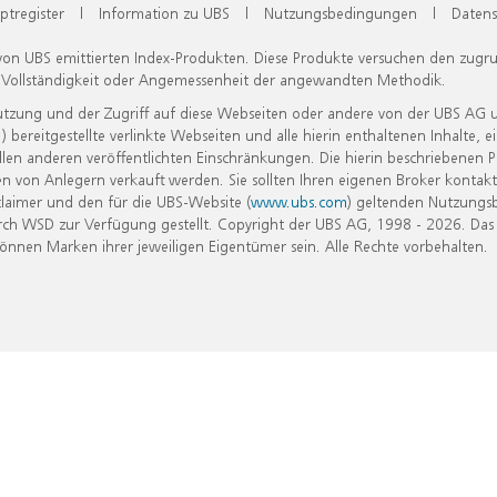
ptregister
|
Information zu UBS
|
Nutzungsbedingungen
|
Datens
 von UBS emittierten Index-Produkten. Diese Produkte versuchen den zugr
, Vollständigkeit oder Angemessenheit der angewandten Methodik.
Nutzung und der Zugriff auf diese Webseiten oder andere von der UBS AG 
eitgestellte verlinkte Webseiten und alle hierin enthaltenen Inhalte, e
allen anderen veröffentlichten Einschränkungen. Die hierin beschriebenen
n von Anlegern verkauft werden. Sie sollten Ihren eigenen Broker kontakt
laimer und den für die UBS-Website (
www.ubs.com
) geltenden Nutzungs
h WSD zur Verfügung gestellt. Copyright der UBS AG, 1998 - 2026. Das
nen Marken ihrer jeweiligen Eigentümer sein. Alle Rechte vorbehalten.