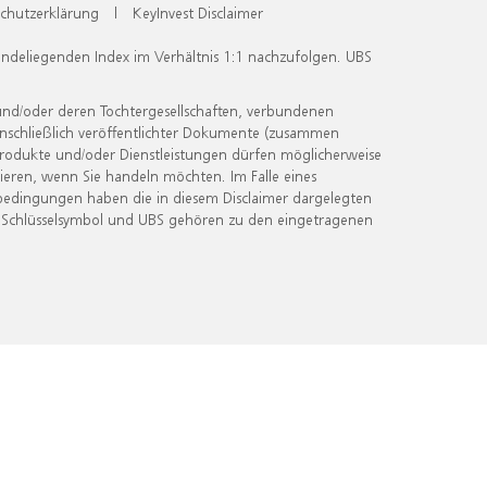
chutzerklärung
|
KeyInvest Disclaimer
undeliegenden Index im Verhältnis 1:1 nachzufolgen. UBS
und/oder deren Tochtergesellschaften, verbundenen
inschließlich veröffentlichter Dokumente (zusammen
 Produkte und/oder Dienstleistungen dürfen möglicherweise
ieren, wenn Sie handeln möchten. Im Falle eines
bedingungen haben die in diesem Disclaimer dargelegten
 Schlüsselsymbol und UBS gehören zu den eingetragenen