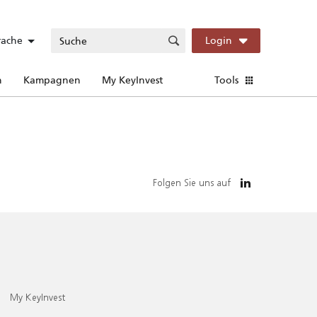
rache
Login
n
Kampagnen
My KeyInvest
Tools
Folgen Sie uns auf
My KeyInvest