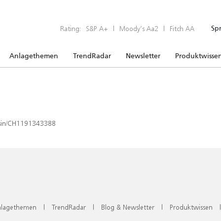
Rating:
S&P A+
|
Moody’s Aa2
|
Fitch AA
Sp
Anlagethemen
TrendRadar
Newsletter
Produktwisse
x/isin/CH1191343388
lagethemen
|
TrendRadar
|
Blog & Newsletter
|
Produktwissen
|