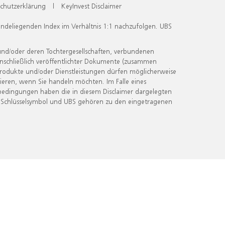
chutzerklärung
|
KeyInvest Disclaimer
undeliegenden Index im Verhältnis 1:1 nachzufolgen. UBS
und/oder deren Tochtergesellschaften, verbundenen
inschließlich veröffentlichter Dokumente (zusammen
 Produkte und/oder Dienstleistungen dürfen möglicherweise
ieren, wenn Sie handeln möchten. Im Falle eines
bedingungen haben die in diesem Disclaimer dargelegten
 Schlüsselsymbol und UBS gehören zu den eingetragenen