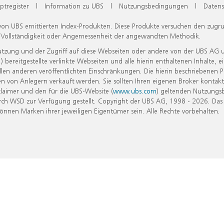
ptregister
|
Information zu UBS
|
Nutzungsbedingungen
|
Datens
 von UBS emittierten Index-Produkten. Diese Produkte versuchen den zugr
, Vollständigkeit oder Angemessenheit der angewandten Methodik.
Nutzung und der Zugriff auf diese Webseiten oder andere von der UBS AG 
eitgestellte verlinkte Webseiten und alle hierin enthaltenen Inhalte, e
allen anderen veröffentlichten Einschränkungen. Die hierin beschriebenen
n von Anlegern verkauft werden. Sie sollten Ihren eigenen Broker kontakt
laimer und den für die UBS-Website (
www.ubs.com
) geltenden Nutzungs
h WSD zur Verfügung gestellt. Copyright der UBS AG, 1998 - 2026. Das
nen Marken ihrer jeweiligen Eigentümer sein. Alle Rechte vorbehalten.