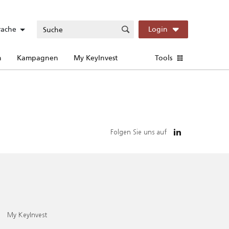
rache
Login
n
Kampagnen
My KeyInvest
Tools
Folgen Sie uns auf
My KeyInvest