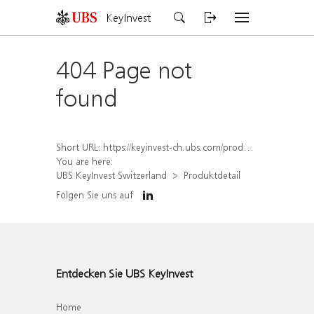
KeyInvest
404 Page not
found
Short URL:
https://keyinvest-ch.ubs.com/produkt/detail/index/isin/CH1196879584
You are here:
UBS KeyInvest Switzerland
Produktdetail
Folgen Sie uns auf
Entdecken Sie UBS KeyInvest
Home