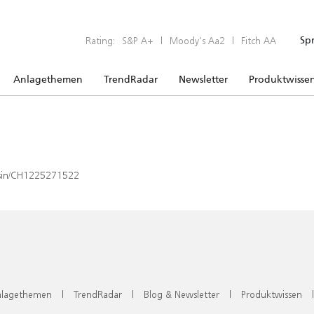
Rating:
S&P A+
|
Moody’s Aa2
|
Fitch AA
Sp
Anlagethemen
TrendRadar
Newsletter
Produktwisse
x/isin/CH1225271522
lagethemen
|
TrendRadar
|
Blog & Newsletter
|
Produktwissen
|