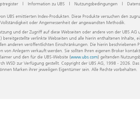
ptregister
|
Information zu UBS
|
Nutzungsbedingungen
|
Datens
 von UBS emittierten Index-Produkten. Diese Produkte versuchen den zugr
, Vollständigkeit oder Angemessenheit der angewandten Methodik.
Nutzung und der Zugriff auf diese Webseiten oder andere von der UBS AG 
eitgestellte verlinkte Webseiten und alle hierin enthaltenen Inhalte, e
allen anderen veröffentlichten Einschränkungen. Die hierin beschriebenen
n von Anlegern verkauft werden. Sie sollten Ihren eigenen Broker kontakt
laimer und den für die UBS-Website (
www.ubs.com
) geltenden Nutzungs
h WSD zur Verfügung gestellt. Copyright der UBS AG, 1998 - 2026. Das
nen Marken ihrer jeweiligen Eigentümer sein. Alle Rechte vorbehalten.