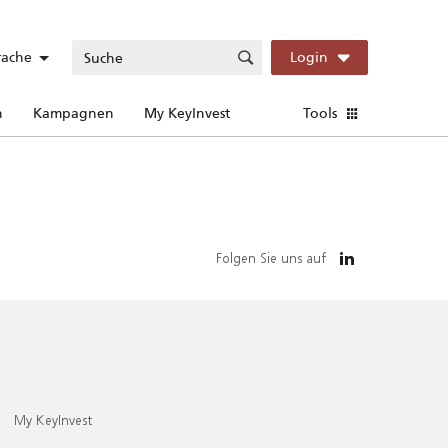
rache
Login
n
Kampagnen
My KeyInvest
Tools
Folgen Sie uns auf
My KeyInvest