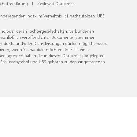
chutzerklärung
|
KeyInvest Disclaimer
undeliegenden Index im Verhältnis 1:1 nachzufolgen. UBS
und/oder deren Tochtergesellschaften, verbundenen
inschließlich veröffentlichter Dokumente (zusammen
 Produkte und/oder Dienstleistungen dürfen möglicherweise
ieren, wenn Sie handeln möchten. Im Falle eines
bedingungen haben die in diesem Disclaimer dargelegten
 Schlüsselsymbol und UBS gehören zu den eingetragenen