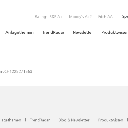
Rating:
S&P A+
|
Moody’s Aa2
|
Fitch AA
Sp
Anlagethemen
TrendRadar
Newsletter
Produktwisse
x/isin/CH1225271563
lagethemen
|
TrendRadar
|
Blog & Newsletter
|
Produktwissen
|