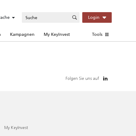
rache
Login
n
Kampagnen
My KeyInvest
Tools
Folgen Sie uns auf
My KeyInvest