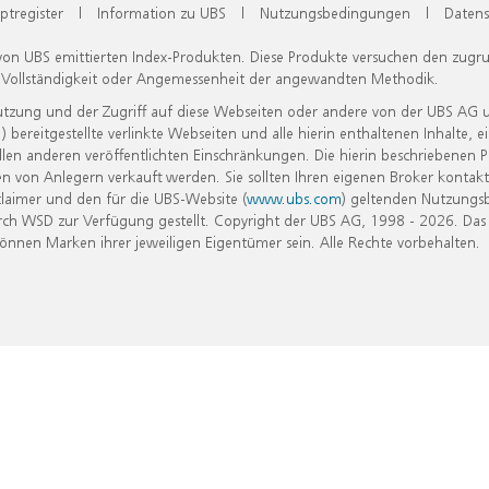
ptregister
|
Information zu UBS
|
Nutzungsbedingungen
|
Datens
 von UBS emittierten Index-Produkten. Diese Produkte versuchen den zugr
, Vollständigkeit oder Angemessenheit der angewandten Methodik.
Nutzung und der Zugriff auf diese Webseiten oder andere von der UBS AG 
eitgestellte verlinkte Webseiten und alle hierin enthaltenen Inhalte, e
allen anderen veröffentlichten Einschränkungen. Die hierin beschriebenen
n von Anlegern verkauft werden. Sie sollten Ihren eigenen Broker kontakt
laimer und den für die UBS-Website (
www.ubs.com
) geltenden Nutzungs
h WSD zur Verfügung gestellt. Copyright der UBS AG, 1998 - 2026. Das
nen Marken ihrer jeweiligen Eigentümer sein. Alle Rechte vorbehalten.