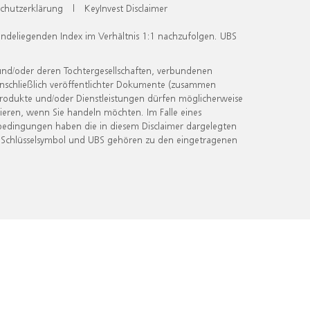
chutzerklärung
|
KeyInvest Disclaimer
undeliegenden Index im Verhältnis 1:1 nachzufolgen. UBS
und/oder deren Tochtergesellschaften, verbundenen
inschließlich veröffentlichter Dokumente (zusammen
 Produkte und/oder Dienstleistungen dürfen möglicherweise
ieren, wenn Sie handeln möchten. Im Falle eines
bedingungen haben die in diesem Disclaimer dargelegten
 Schlüsselsymbol und UBS gehören zu den eingetragenen