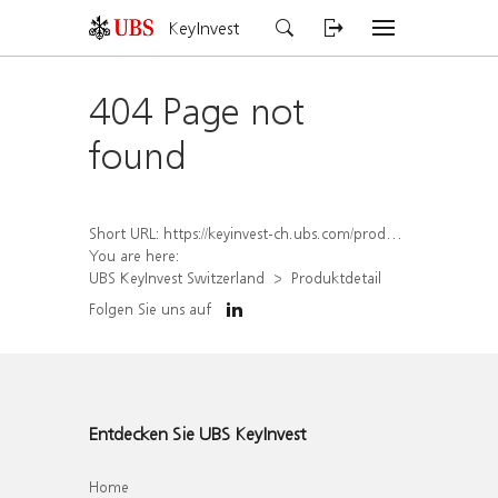
KeyInvest
404 Page not
found
Short URL:
https://keyinvest-ch.ubs.com/produkt/detail/index/isin/CH1249055083
You are here:
UBS KeyInvest Switzerland
Produktdetail
Folgen Sie uns auf
Entdecken Sie UBS KeyInvest
Home