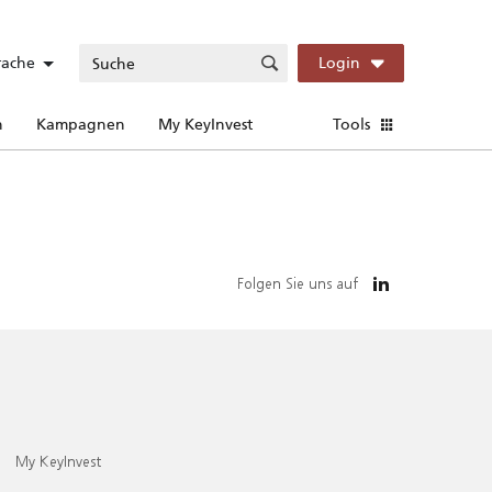
rache
Login
n
Kampagnen
My KeyInvest
Tools
Folgen Sie uns auf
My KeyInvest