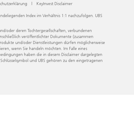
chutzerklärung
|
KeyInvest Disclaimer
undeliegenden Index im Verhältnis 1:1 nachzufolgen. UBS
und/oder deren Tochtergesellschaften, verbundenen
inschließlich veröffentlichter Dokumente (zusammen
 Produkte und/oder Dienstleistungen dürfen möglicherweise
ieren, wenn Sie handeln möchten. Im Falle eines
bedingungen haben die in diesem Disclaimer dargelegten
 Schlüsselsymbol und UBS gehören zu den eingetragenen