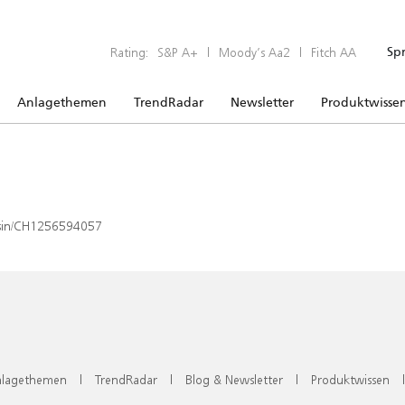
Rating:
S&P A+
|
Moody’s Aa2
|
Fitch AA
Sp
Anlagethemen
TrendRadar
Newsletter
Produktwisse
x/isin/CH1256594057
lagethemen
|
TrendRadar
|
Blog & Newsletter
|
Produktwissen
|