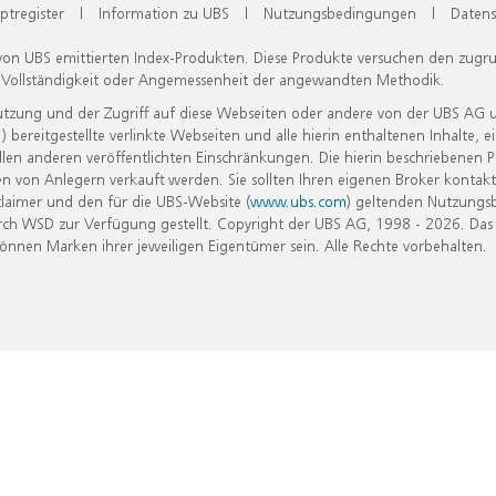
ptregister
|
Information zu UBS
|
Nutzungsbedingungen
|
Datens
 von UBS emittierten Index-Produkten. Diese Produkte versuchen den zugr
, Vollständigkeit oder Angemessenheit der angewandten Methodik.
Nutzung und der Zugriff auf diese Webseiten oder andere von der UBS AG 
eitgestellte verlinkte Webseiten und alle hierin enthaltenen Inhalte, e
allen anderen veröffentlichten Einschränkungen. Die hierin beschriebenen
n von Anlegern verkauft werden. Sie sollten Ihren eigenen Broker kontakt
laimer und den für die UBS-Website (
www.ubs.com
) geltenden Nutzungs
h WSD zur Verfügung gestellt. Copyright der UBS AG, 1998 - 2026. Das
nen Marken ihrer jeweiligen Eigentümer sein. Alle Rechte vorbehalten.