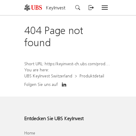
KeyInvest
404 Page not
found
Short URL:
https://keyinvest-ch.ubs.com/produkt/detail/index/isin/CH1258909360
You are here:
UBS KeyInvest Switzerland
Produktdetail
Folgen Sie uns auf
Entdecken Sie UBS KeyInvest
Home