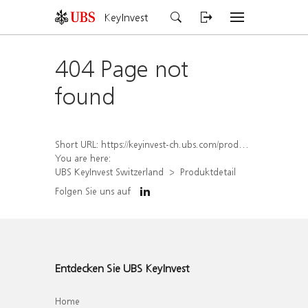
KeyInvest
404 Page not
found
Short URL:
https://keyinvest-ch.ubs.com/produkt/detail/index/isin/CH1261079334
You are here:
UBS KeyInvest Switzerland
Produktdetail
Folgen Sie uns auf
Entdecken Sie UBS KeyInvest
Home