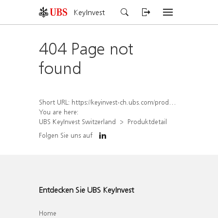
KeyInvest
404 Page not
found
Short URL:
https://keyinvest-ch.ubs.com/produkt/detail/index/isin/CH1261080613
You are here:
UBS KeyInvest Switzerland
Produktdetail
Folgen Sie uns auf
Entdecken Sie UBS KeyInvest
Home