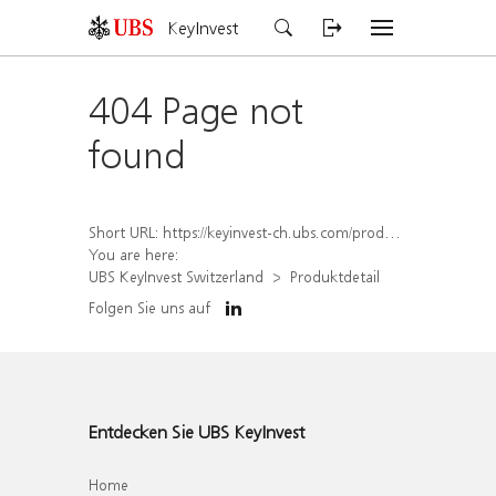
KeyInvest
404 Page not
found
Short URL:
https://keyinvest-ch.ubs.com/produkt/detail/index/isin/CH1266186118
You are here:
UBS KeyInvest Switzerland
Produktdetail
Folgen Sie uns auf
Entdecken Sie UBS KeyInvest
Home