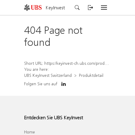
KeyInvest
404 Page not
found
Short URL:
https://keyinvest-ch.ubs.com/produkt/detail/index/isin/CH1267704869
You are here:
UBS KeyInvest Switzerland
Produktdetail
Folgen Sie uns auf
Entdecken Sie UBS KeyInvest
Home