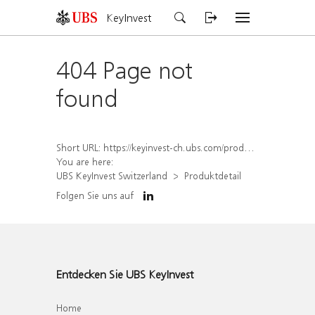
KeyInvest
404 Page not
found
Short URL:
https://keyinvest-ch.ubs.com/produkt/detail/index/isin/CH1269679812
You are here:
UBS KeyInvest Switzerland
Produktdetail
Folgen Sie uns auf
Entdecken Sie UBS KeyInvest
Home