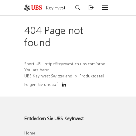
KeyInvest
404 Page not
found
Short URL:
https://keyinvest-ch.ubs.com/produkt/detail/index/isin/CH1278644021
You are here:
UBS KeyInvest Switzerland
Produktdetail
Folgen Sie uns auf
Entdecken Sie UBS KeyInvest
Home