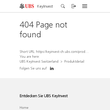
KeyInvest
404 Page not
found
Short URL:
https://keyinvest-ch.ubs.com/produkt/detail/index/isin/CH1278647149
You are here:
UBS KeyInvest Switzerland
Produktdetail
Folgen Sie uns auf
Entdecken Sie UBS KeyInvest
Home