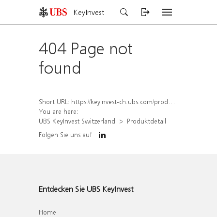
KeyInvest
404 Page not
found
Short URL:
https://keyinvest-ch.ubs.com/produkt/detail/index/isin/CH1278650143
You are here:
UBS KeyInvest Switzerland
Produktdetail
Folgen Sie uns auf
Entdecken Sie UBS KeyInvest
Home