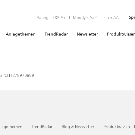
Rating:
S&P A+
|
Moody’s Aa2
|
Fitch AA
Sp
Anlagethemen
TrendRadar
Newsletter
Produktwisse
x/isin/CH1278970889
lagethemen
|
TrendRadar
|
Blog & Newsletter
|
Produktwissen
|