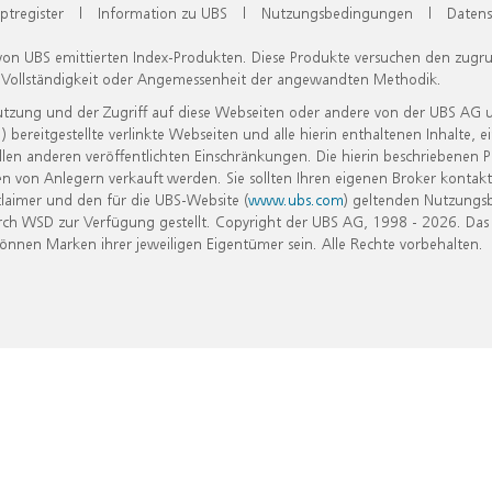
ptregister
|
Information zu UBS
|
Nutzungsbedingungen
|
Datens
 von UBS emittierten Index-Produkten. Diese Produkte versuchen den zugr
, Vollständigkeit oder Angemessenheit der angewandten Methodik.
Nutzung und der Zugriff auf diese Webseiten oder andere von der UBS AG 
eitgestellte verlinkte Webseiten und alle hierin enthaltenen Inhalte, e
allen anderen veröffentlichten Einschränkungen. Die hierin beschriebenen
n von Anlegern verkauft werden. Sie sollten Ihren eigenen Broker kontakt
laimer und den für die UBS-Website (
www.ubs.com
) geltenden Nutzungs
h WSD zur Verfügung gestellt. Copyright der UBS AG, 1998 - 2026. Das
nen Marken ihrer jeweiligen Eigentümer sein. Alle Rechte vorbehalten.