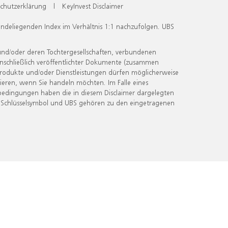
chutzerklärung
|
KeyInvest Disclaimer
undeliegenden Index im Verhältnis 1:1 nachzufolgen. UBS
und/oder deren Tochtergesellschaften, verbundenen
inschließlich veröffentlichter Dokumente (zusammen
 Produkte und/oder Dienstleistungen dürfen möglicherweise
ieren, wenn Sie handeln möchten. Im Falle eines
bedingungen haben die in diesem Disclaimer dargelegten
 Schlüsselsymbol und UBS gehören zu den eingetragenen