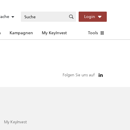
rache
Login
n
Kampagnen
My KeyInvest
Tools
Folgen Sie uns auf
My KeyInvest