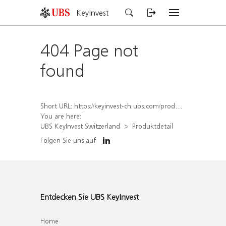
KeyInvest
404 Page not
found
Short URL:
https://keyinvest-ch.ubs.com/produkt/detail/index/isin/CH1284188799
You are here:
UBS KeyInvest Switzerland
Produktdetail
Folgen Sie uns auf
Entdecken Sie UBS KeyInvest
Home