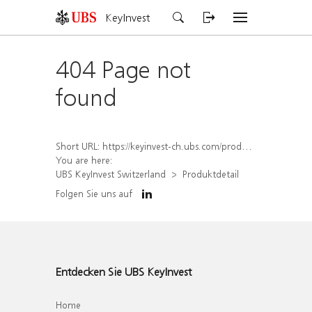
KeyInvest
404 Page not
found
Short URL:
https://keyinvest-ch.ubs.com/produkt/detail/index/isin/CH1286290312
You are here:
UBS KeyInvest Switzerland
Produktdetail
Folgen Sie uns auf
Entdecken Sie UBS KeyInvest
Home