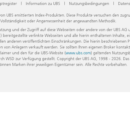
ptregister
|
Information zu UBS
|
Nutzungsbedingungen
|
Datens
 von UBS emittierten Index-Produkten. Diese Produkte versuchen den zugr
, Vollständigkeit oder Angemessenheit der angewandten Methodik.
Nutzung und der Zugriff auf diese Webseiten oder andere von der UBS AG 
eitgestellte verlinkte Webseiten und alle hierin enthaltenen Inhalte, e
allen anderen veröffentlichten Einschränkungen. Die hierin beschriebenen
n von Anlegern verkauft werden. Sie sollten Ihren eigenen Broker kontakt
laimer und den für die UBS-Website (
www.ubs.com
) geltenden Nutzungs
h WSD zur Verfügung gestellt. Copyright der UBS AG, 1998 - 2026. Das
nen Marken ihrer jeweiligen Eigentümer sein. Alle Rechte vorbehalten.