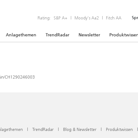
Rating:
S&P A+
|
Moody’s Aa2
|
Fitch AA
Sp
Anlagethemen
TrendRadar
Newsletter
Produktwisse
x/isin/CH1290246003
lagethemen
|
TrendRadar
|
Blog & Newsletter
|
Produktwissen
|