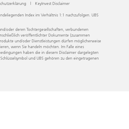
chutzerklärung
|
KeyInvest Disclaimer
undeliegenden Index im Verhältnis 1:1 nachzufolgen. UBS
und/oder deren Tochtergesellschaften, verbundenen
inschließlich veröffentlichter Dokumente (zusammen
 Produkte und/oder Dienstleistungen dürfen möglicherweise
ieren, wenn Sie handeln möchten. Im Falle eines
bedingungen haben die in diesem Disclaimer dargelegten
 Schlüsselsymbol und UBS gehören zu den eingetragenen