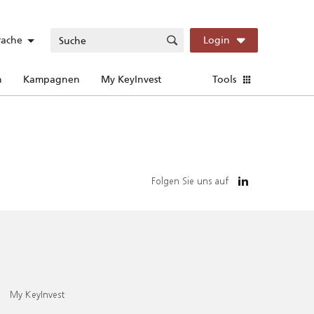
rache
Login
n
Kampagnen
My KeyInvest
Tools
Folgen Sie uns auf
My KeyInvest