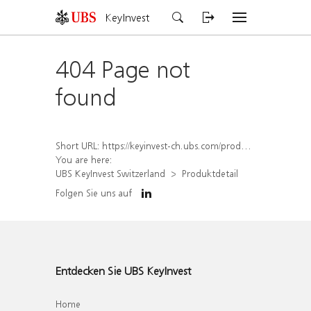
KeyInvest
404 Page not
found
Short URL:
https://keyinvest-ch.ubs.com/produkt/detail/index/isin/CH1292040859
You are here:
UBS KeyInvest Switzerland
Produktdetail
Folgen Sie uns auf
Entdecken Sie UBS KeyInvest
Home