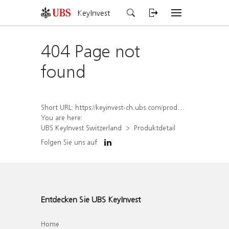
KeyInvest
404 Page not
found
Short URL:
https://keyinvest-ch.ubs.com/produkt/detail/index/isin/CH1292041170
You are here:
UBS KeyInvest Switzerland
Produktdetail
Folgen Sie uns auf
Entdecken Sie UBS KeyInvest
Home