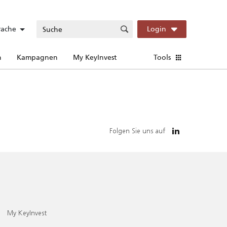
rache
Login
n
Kampagnen
My KeyInvest
Tools
Folgen Sie uns auf
My KeyInvest