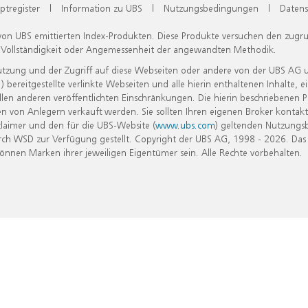
ptregister
|
Information zu UBS
|
Nutzungsbedingungen
|
Datens
 von UBS emittierten Index-Produkten. Diese Produkte versuchen den zugr
, Vollständigkeit oder Angemessenheit der angewandten Methodik.
Nutzung und der Zugriff auf diese Webseiten oder andere von der UBS AG 
eitgestellte verlinkte Webseiten und alle hierin enthaltenen Inhalte, e
allen anderen veröffentlichten Einschränkungen. Die hierin beschriebenen
n von Anlegern verkauft werden. Sie sollten Ihren eigenen Broker kontakt
laimer und den für die UBS-Website (
www.ubs.com
) geltenden Nutzungs
h WSD zur Verfügung gestellt. Copyright der UBS AG, 1998 - 2026. Das
nen Marken ihrer jeweiligen Eigentümer sein. Alle Rechte vorbehalten.