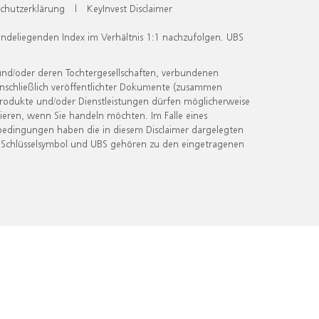
chutzerklärung
|
KeyInvest Disclaimer
undeliegenden Index im Verhältnis 1:1 nachzufolgen. UBS
und/oder deren Tochtergesellschaften, verbundenen
inschließlich veröffentlichter Dokumente (zusammen
 Produkte und/oder Dienstleistungen dürfen möglicherweise
ieren, wenn Sie handeln möchten. Im Falle eines
bedingungen haben die in diesem Disclaimer dargelegten
 Schlüsselsymbol und UBS gehören zu den eingetragenen