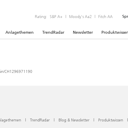
Rating:
S&P A+
|
Moody’s Aa2
|
Fitch AA
Sp
Anlagethemen
TrendRadar
Newsletter
Produktwisse
x/isin/CH1296971190
lagethemen
|
TrendRadar
|
Blog & Newsletter
|
Produktwissen
|