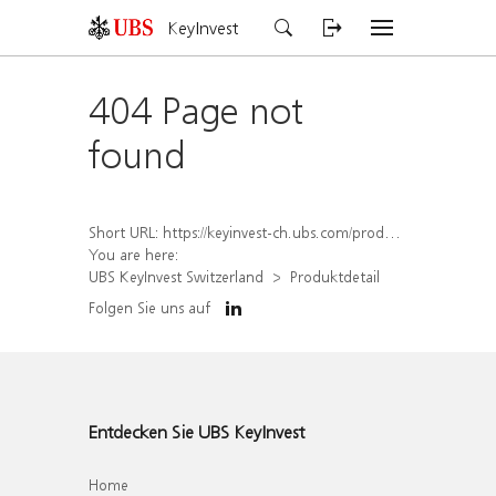
KeyInvest
404 Page not
found
Short URL:
https://keyinvest-ch.ubs.com/produkt/detail/index/isin/CH1297161957
You are here:
UBS KeyInvest Switzerland
Produktdetail
Folgen Sie uns auf
Entdecken Sie UBS KeyInvest
Home