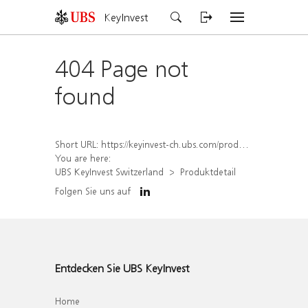
KeyInvest
404 Page not
found
Short URL:
https://keyinvest-ch.ubs.com/produkt/detail/index/isin/CH1297468220
You are here:
UBS KeyInvest Switzerland
Produktdetail
Folgen Sie uns auf
Entdecken Sie UBS KeyInvest
Home