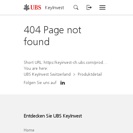
KeyInvest
404 Page not
found
Short URL:
https://keyinvest-ch.ubs.com/produkt/detail/index/isin/CH1302959403
You are here:
UBS KeyInvest Switzerland
Produktdetail
Folgen Sie uns auf
Entdecken Sie UBS KeyInvest
Home