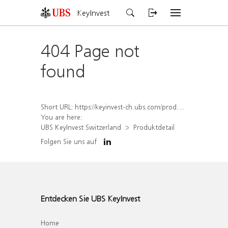
KeyInvest
404 Page not
found
Short URL:
https://keyinvest-ch.ubs.com/produkt/detail/index/isin/CH1304614444
You are here:
UBS KeyInvest Switzerland
Produktdetail
Folgen Sie uns auf
Entdecken Sie UBS KeyInvest
Home