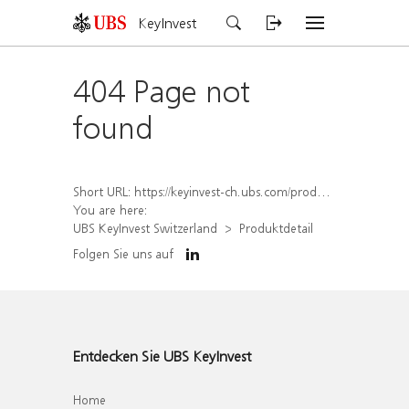
KeyInvest
404 Page not
found
Short URL:
https://keyinvest-ch.ubs.com/produkt/detail/index/isin/CH1306651576
You are here:
UBS KeyInvest Switzerland
Produktdetail
Folgen Sie uns auf
Entdecken Sie UBS KeyInvest
Home