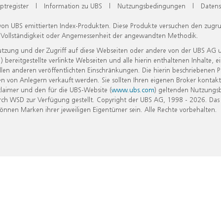
ptregister
|
Information zu UBS
|
Nutzungsbedingungen
|
Datens
 von UBS emittierten Index-Produkten. Diese Produkte versuchen den zugr
, Vollständigkeit oder Angemessenheit der angewandten Methodik.
Nutzung und der Zugriff auf diese Webseiten oder andere von der UBS AG 
eitgestellte verlinkte Webseiten und alle hierin enthaltenen Inhalte, e
allen anderen veröffentlichten Einschränkungen. Die hierin beschriebenen
n von Anlegern verkauft werden. Sie sollten Ihren eigenen Broker kontakt
laimer und den für die UBS-Website (
www.ubs.com
) geltenden Nutzungs
h WSD zur Verfügung gestellt. Copyright der UBS AG, 1998 - 2026. Das
nen Marken ihrer jeweiligen Eigentümer sein. Alle Rechte vorbehalten.