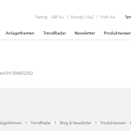
Rating:
S&P A+
|
Moody’s Aa2
|
Fitch AA
Sp
Anlagethemen
TrendRadar
Newsletter
Produktwisse
x/isin/CH1306652202
lagethemen
|
TrendRadar
|
Blog & Newsletter
|
Produktwissen
|