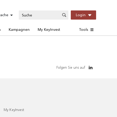
rache
Login
n
Kampagnen
My KeyInvest
Tools
Folgen Sie uns auf
My KeyInvest