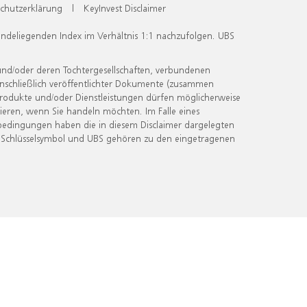
chutzerklärung
|
KeyInvest Disclaimer
undeliegenden Index im Verhältnis 1:1 nachzufolgen. UBS
und/oder deren Tochtergesellschaften, verbundenen
inschließlich veröffentlichter Dokumente (zusammen
 Produkte und/oder Dienstleistungen dürfen möglicherweise
ieren, wenn Sie handeln möchten. Im Falle eines
bedingungen haben die in diesem Disclaimer dargelegten
 Schlüsselsymbol und UBS gehören zu den eingetragenen