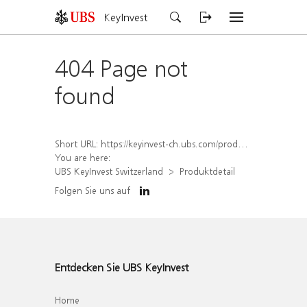
KeyInvest
404 Page not
found
Short URL:
https://keyinvest-ch.ubs.com/produkt/detail/index/isin/CH1309046550
You are here:
UBS KeyInvest Switzerland
Produktdetail
Folgen Sie uns auf
Entdecken Sie UBS KeyInvest
Home