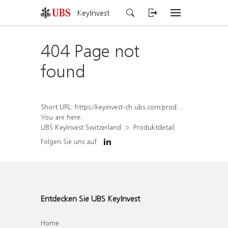
KeyInvest
404 Page not
found
Short URL:
https://keyinvest-ch.ubs.com/produkt/detail/index/isin/CH1309499346
You are here:
UBS KeyInvest Switzerland
Produktdetail
Folgen Sie uns auf
Entdecken Sie UBS KeyInvest
Home