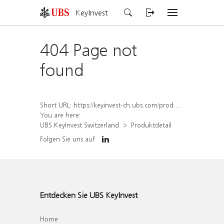
KeyInvest
404 Page not
found
Short URL:
https://keyinvest-ch.ubs.com/produkt/detail/index/isin/CH1310061945
You are here:
UBS KeyInvest Switzerland
Produktdetail
Folgen Sie uns auf
Entdecken Sie UBS KeyInvest
Home