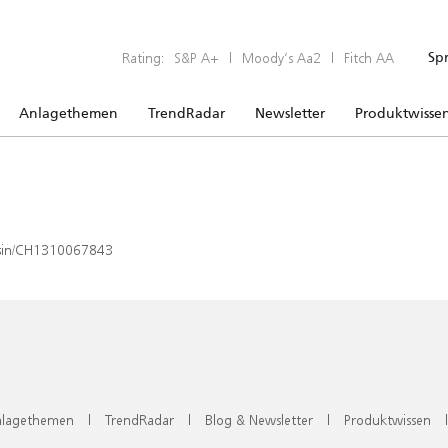
Rating:
S&P A+
|
Moody’s Aa2
|
Fitch AA
Sp
Anlagethemen
TrendRadar
Newsletter
Produktwisse
x/isin/CH1310067843
lagethemen
|
TrendRadar
|
Blog & Newsletter
|
Produktwissen
|