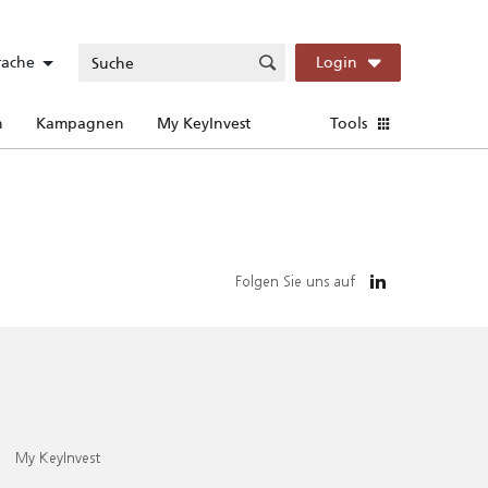
rache
Login
n
Kampagnen
My KeyInvest
Tools
Folgen Sie uns auf
My KeyInvest