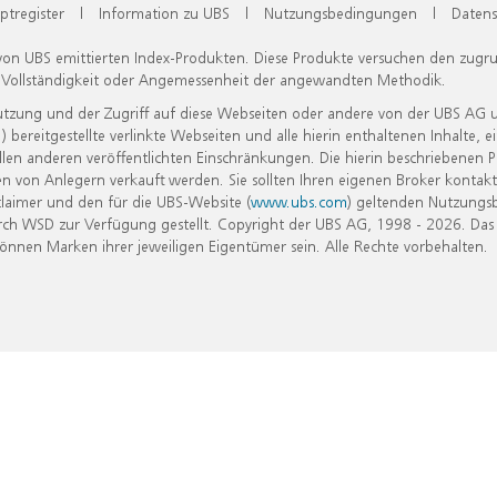
ptregister
|
Information zu UBS
|
Nutzungsbedingungen
|
Datens
 von UBS emittierten Index-Produkten. Diese Produkte versuchen den zugr
, Vollständigkeit oder Angemessenheit der angewandten Methodik.
Nutzung und der Zugriff auf diese Webseiten oder andere von der UBS AG 
eitgestellte verlinkte Webseiten und alle hierin enthaltenen Inhalte, e
allen anderen veröffentlichten Einschränkungen. Die hierin beschriebenen
n von Anlegern verkauft werden. Sie sollten Ihren eigenen Broker kontakt
laimer und den für die UBS-Website (
www.ubs.com
) geltenden Nutzungs
h WSD zur Verfügung gestellt. Copyright der UBS AG, 1998 - 2026. Das
nen Marken ihrer jeweiligen Eigentümer sein. Alle Rechte vorbehalten.