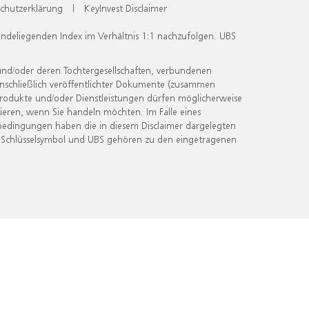
chutzerklärung
|
KeyInvest Disclaimer
undeliegenden Index im Verhältnis 1:1 nachzufolgen. UBS
und/oder deren Tochtergesellschaften, verbundenen
inschließlich veröffentlichter Dokumente (zusammen
 Produkte und/oder Dienstleistungen dürfen möglicherweise
ieren, wenn Sie handeln möchten. Im Falle eines
bedingungen haben die in diesem Disclaimer dargelegten
 Schlüsselsymbol und UBS gehören zu den eingetragenen