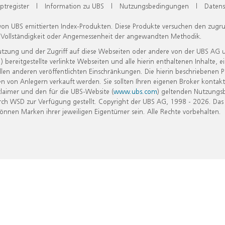
ptregister
|
Information zu UBS
|
Nutzungsbedingungen
|
Datens
 von UBS emittierten Index-Produkten. Diese Produkte versuchen den zugr
, Vollständigkeit oder Angemessenheit der angewandten Methodik.
Nutzung und der Zugriff auf diese Webseiten oder andere von der UBS AG 
eitgestellte verlinkte Webseiten und alle hierin enthaltenen Inhalte, e
allen anderen veröffentlichten Einschränkungen. Die hierin beschriebenen
n von Anlegern verkauft werden. Sie sollten Ihren eigenen Broker kontakt
laimer und den für die UBS-Website (
www.ubs.com
) geltenden Nutzungs
h WSD zur Verfügung gestellt. Copyright der UBS AG, 1998 - 2026. Das
nen Marken ihrer jeweiligen Eigentümer sein. Alle Rechte vorbehalten.