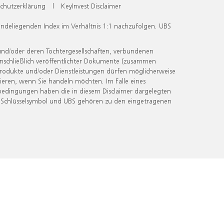
chutzerklärung
|
KeyInvest Disclaimer
undeliegenden Index im Verhältnis 1:1 nachzufolgen. UBS
und/oder deren Tochtergesellschaften, verbundenen
inschließlich veröffentlichter Dokumente (zusammen
 Produkte und/oder Dienstleistungen dürfen möglicherweise
ieren, wenn Sie handeln möchten. Im Falle eines
bedingungen haben die in diesem Disclaimer dargelegten
 Schlüsselsymbol und UBS gehören zu den eingetragenen