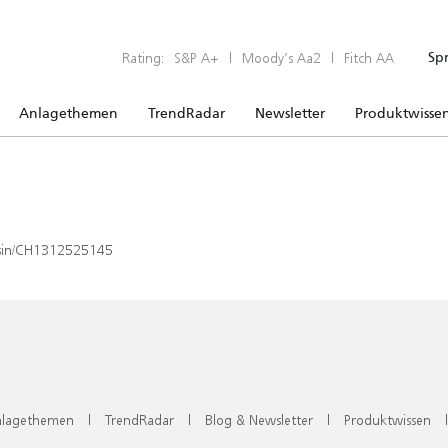
Rating:
S&P A+
|
Moody’s Aa2
|
Fitch AA
Sp
Anlagethemen
TrendRadar
Newsletter
Produktwisse
x/isin/CH1312525145
lagethemen
|
TrendRadar
|
Blog & Newsletter
|
Produktwissen
|