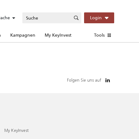
rache
Login
n
Kampagnen
My KeyInvest
Tools
Folgen Sie uns auf
My KeyInvest