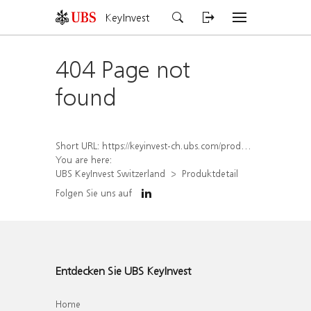
KeyInvest
404 Page not
found
Short URL:
https://keyinvest-ch.ubs.com/produkt/detail/index/isin/CH1315930664
You are here:
UBS KeyInvest Switzerland
Produktdetail
Folgen Sie uns auf
Entdecken Sie UBS KeyInvest
Home