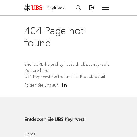
KeyInvest
404 Page not
found
Short URL:
https://keyinvest-ch.ubs.com/produkt/detail/index/isin/CH1315930722
You are here:
UBS KeyInvest Switzerland
Produktdetail
Folgen Sie uns auf
Entdecken Sie UBS KeyInvest
Home