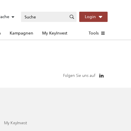
rache
Login
n
Kampagnen
My KeyInvest
Tools
Folgen Sie uns auf
My KeyInvest