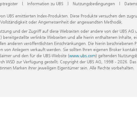
ptregister
|
Information zu UBS
|
Nutzungsbedingungen
|
Datens
 von UBS emittierten Index-Produkten. Diese Produkte versuchen den zugr
, Vollständigkeit oder Angemessenheit der angewandten Methodik.
Nutzung und der Zugriff auf diese Webseiten oder andere von der UBS AG 
eitgestellte verlinkte Webseiten und alle hierin enthaltenen Inhalte, e
allen anderen veröffentlichten Einschränkungen. Die hierin beschriebenen
n von Anlegern verkauft werden. Sie sollten Ihren eigenen Broker kontakt
laimer und den für die UBS-Website (
www.ubs.com
) geltenden Nutzungs
h WSD zur Verfügung gestellt. Copyright der UBS AG, 1998 - 2026. Das
nen Marken ihrer jeweiligen Eigentümer sein. Alle Rechte vorbehalten.