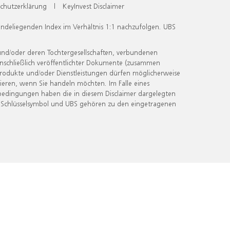
chutzerklärung
|
KeyInvest Disclaimer
undeliegenden Index im Verhältnis 1:1 nachzufolgen. UBS
und/oder deren Tochtergesellschaften, verbundenen
inschließlich veröffentlichter Dokumente (zusammen
 Produkte und/oder Dienstleistungen dürfen möglicherweise
ieren, wenn Sie handeln möchten. Im Falle eines
bedingungen haben die in diesem Disclaimer dargelegten
 Schlüsselsymbol und UBS gehören zu den eingetragenen