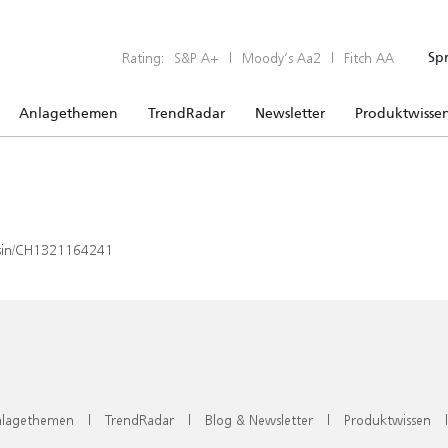
Rating:
S&P A+
|
Moody’s Aa2
|
Fitch AA
Sp
Anlagethemen
TrendRadar
Newsletter
Produktwisse
x/isin/CH1321164241
lagethemen
|
TrendRadar
|
Blog & Newsletter
|
Produktwissen
|