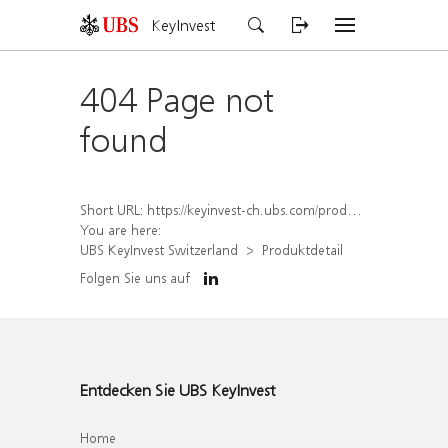
KeyInvest
404 Page not
found
Short URL:
https://keyinvest-ch.ubs.com/produkt/detail/index/isin/CH1329478841
You are here:
UBS KeyInvest Switzerland
Produktdetail
Folgen Sie uns auf
Entdecken Sie UBS KeyInvest
Home