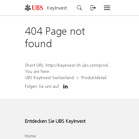
KeyInvest
404 Page not
found
Short URL:
https://keyinvest-ch.ubs.com/produkt/detail/index/isin/CH1438940624
You are here:
UBS KeyInvest Switzerland
Produktdetail
Folgen Sie uns auf
Entdecken Sie UBS KeyInvest
Home