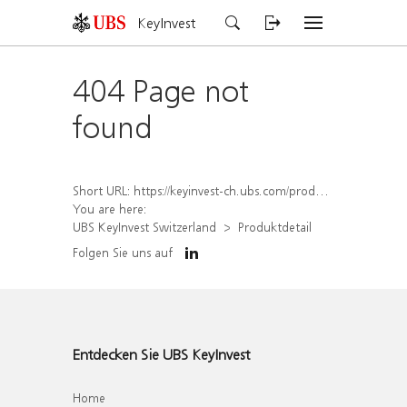
KeyInvest
404 Page not
found
Short URL:
https://keyinvest-ch.ubs.com/produkt/detail/index/isin/CH1438940814
You are here:
UBS KeyInvest Switzerland
Produktdetail
Folgen Sie uns auf
Entdecken Sie UBS KeyInvest
Home