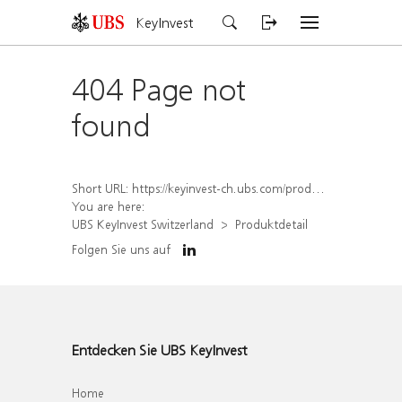
KeyInvest
404 Page not
found
Short URL:
https://keyinvest-ch.ubs.com/produkt/detail/index/isin/CH1438946753
You are here:
UBS KeyInvest Switzerland
Produktdetail
Folgen Sie uns auf
Entdecken Sie UBS KeyInvest
Home