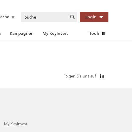
rache
Login
n
Kampagnen
My KeyInvest
Tools
Folgen Sie uns auf
My KeyInvest