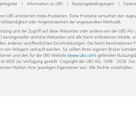
ptregister
|
Information zu UBS
|
Nutzungsbedingungen
|
Datens
 von UBS emittierten Index-Produkten. Diese Produkte versuchen den zugr
, Vollständigkeit oder Angemessenheit der angewandten Methodik.
Nutzung und der Zugriff auf diese Webseiten oder andere von der UBS AG 
eitgestellte verlinkte Webseiten und alle hierin enthaltenen Inhalte, e
allen anderen veröffentlichten Einschränkungen. Die hierin beschriebenen
n von Anlegern verkauft werden. Sie sollten Ihren eigenen Broker kontakt
laimer und den für die UBS-Website (
www.ubs.com
) geltenden Nutzungs
h WSD zur Verfügung gestellt. Copyright der UBS AG, 1998 - 2026. Das
nen Marken ihrer jeweiligen Eigentümer sein. Alle Rechte vorbehalten.