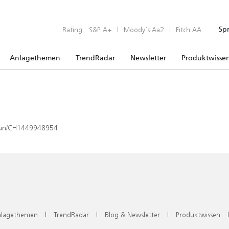
Rating:
S&P A+
|
Moody’s Aa2
|
Fitch AA
Sp
Anlagethemen
TrendRadar
Newsletter
Produktwisse
x/isin/CH1449948954
lagethemen
|
TrendRadar
|
Blog & Newsletter
|
Produktwissen
|