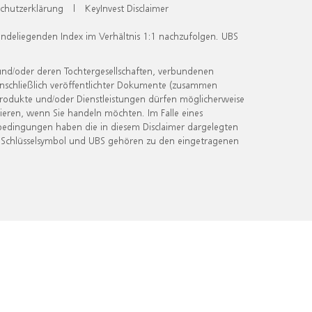
chutzerklärung
|
KeyInvest Disclaimer
undeliegenden Index im Verhältnis 1:1 nachzufolgen. UBS
und/oder deren Tochtergesellschaften, verbundenen
inschließlich veröffentlichter Dokumente (zusammen
 Produkte und/oder Dienstleistungen dürfen möglicherweise
ieren, wenn Sie handeln möchten. Im Falle eines
bedingungen haben die in diesem Disclaimer dargelegten
 Schlüsselsymbol und UBS gehören zu den eingetragenen