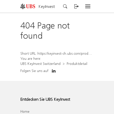
KeyInvest
404 Page not
found
Short URL:
https://keyinvest-ch.ubs.com/produkt/detail/index/isin/CH1452453579
You are here:
UBS KeyInvest Switzerland
Produktdetail
Folgen Sie uns auf
Entdecken Sie UBS KeyInvest
Home