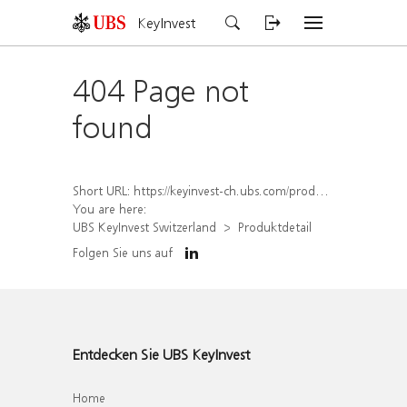
KeyInvest
404 Page not
found
Short URL:
https://keyinvest-ch.ubs.com/produkt/detail/index/isin/CH1452453645
You are here:
UBS KeyInvest Switzerland
Produktdetail
Folgen Sie uns auf
Entdecken Sie UBS KeyInvest
Home